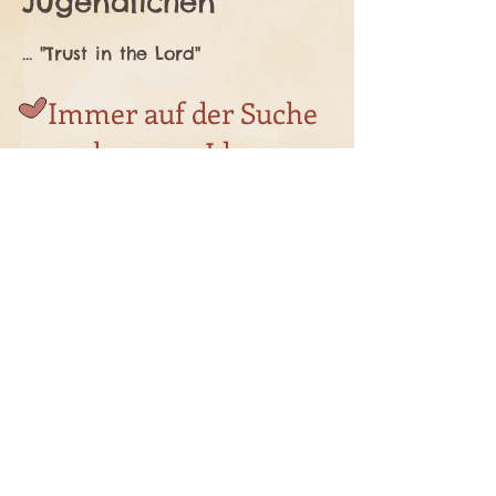
Jugendlichen
... "Trust in the Lord"
Immer auf der Suche
nach neuen Ideen ...
Hast du Ideen, Wünsche und
Vorstellungen? - Teile sie uns doch
gleich per E-mail mit. Wir freuen
uns über deine Anregungen.
Bitte hier klicken
Impressum
AGB
Rücknahmebedingungen
Versand & Abholung
©
2014-2023
little mormons.de