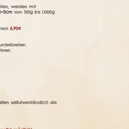
iten, werden mit
H=
5cm
von 501g bis 1.000g
e von
6,90€
nterbreiten
hren.
len selbstverständlich die