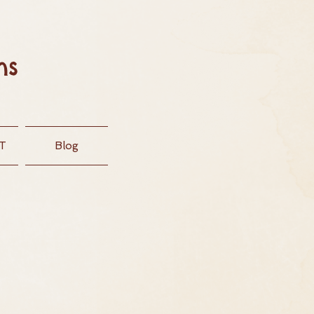
ns
T
Blog