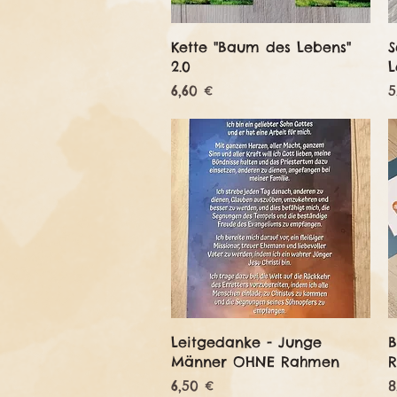
Schnellansicht
Kette "Baum des Lebens"
S
2.0
L
Preis
P
6,60 €
5
Schnellansicht
Leitgedanke - Junge
B
Männer OHNE Rahmen
Preis
P
6,50 €
8