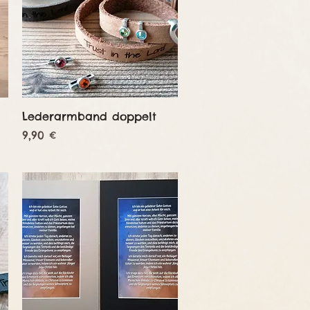
Schnellansicht
Lederarmband doppelt
Preis
9,90 €