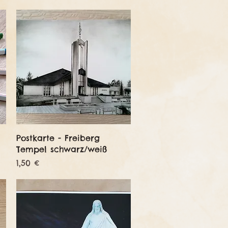
Schnellansicht
Postkarte - Freiberg
Tempel schwarz/weiß
Preis
1,50 €