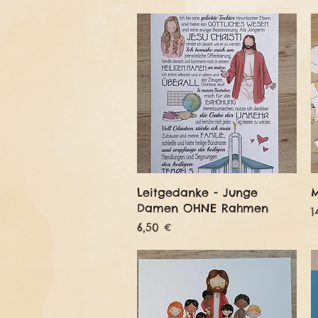
Schnellansicht
Leitgedanke - Junge
Damen OHNE Rahmen
P
1
Preis
6,50 €