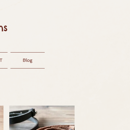
ns
T
Blog