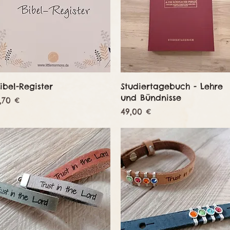
Schnellansicht
Schnellansicht
ibel-Register
Studiertagebuch - Lehre
und Bündnisse
reis
,70 €
Preis
49,00 €