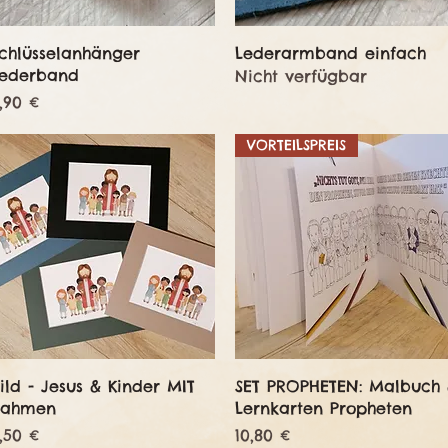
Schnellansicht
Schnellansicht
chlüsselanhänger
Lederarmband einfach
ederband
Nicht verfügbar
reis
,90 €
VORTEILSPREIS
Schnellansicht
Schnellansicht
ild - Jesus & Kinder MIT
SET PROPHETEN: Malbuch
Rahmen
Lernkarten Propheten
reis
Preis
,50 €
10,80 €