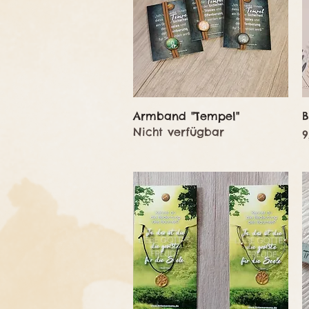
Schnellansicht
Armband "Tempel"
B
Nicht verfügbar
P
9