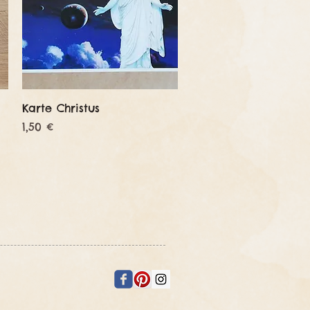
Schnellansicht
Karte Christus
Preis
1,50 €