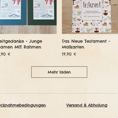
Schnellansicht
Schnellansicht
eitgedanke - Junge
Das Neue Testament -
Damen MIT Rahmen
Malkarten
reis
Preis
,90 €
19,90 €
Mehr laden
ücknahmebedingungen
Versand & Abholung