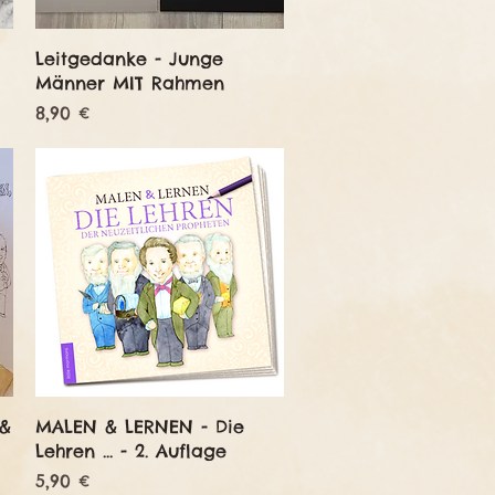
Schnellansicht
Leitgedanke - Junge
Männer MIT Rahmen
Preis
8,90 €
Schnellansicht
 &
MALEN & LERNEN - Die
Lehren ... - 2. Auflage
Preis
5,90 €